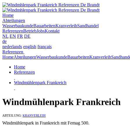
Home
Abteilungen
Wasserbaukunde
Bauarbeiten
Kranverleih
Sandhandel
Referenzen
Betrieb
Jobs
Kontakt
NL
EN
FR
DE
de
nederlands
english
français
Referenzen
Home
Abteilungen
Wasserbaukunde
Bauarbeiten
Kranverleih
Sandhand
Home
Referenzen
Windmühlenpark Frankreich
Windmühlenpark Frankreich
ABTEILUNG:
KRANVERLEIH
Windmühlenpark in Frankreich mit Femag 500.