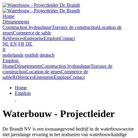
Home
Départements
Construction hydraulique
Travaux de construction
Location de
grues
Commerce de sable
Références
Entreprise
Emplois
Contact
NL
EN
FR
DE
fr
nederlands
english
deutsch
Emplois
Home
Départements
Construction hydraulique
Travaux de
construction
Location de grues
Commerce de
sable
Références
Entreprise
Emplois
Contact
Home
Emplois
Waterbouw - Projectleider
De Brandt NV is een toonaangevend bedrijf in de waterbouwsector
met jarenlange ervaring in het realiseren van waterbouwkundige